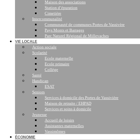
Maison des associations
Station d’épuration
Cimetière
Intercommunalité
Communauté de communes Portes de Vassivère
Pays Monts et Barrages
Parc Naturel Régional de Millevaches
VIE LOCALE
Action sociale
Scolarité
Ecole maternelle
Ecole primaire
Collège
Santé
Handicap
ESAT
Seniors
Services à domicile des Portes de Vassivière
Maison de retraite / EHPAD
Services et soins à domicile
Jeunesse
Accueil de loisirs
Assistantes maternelles
Vassimômes
ÉCONOMIE