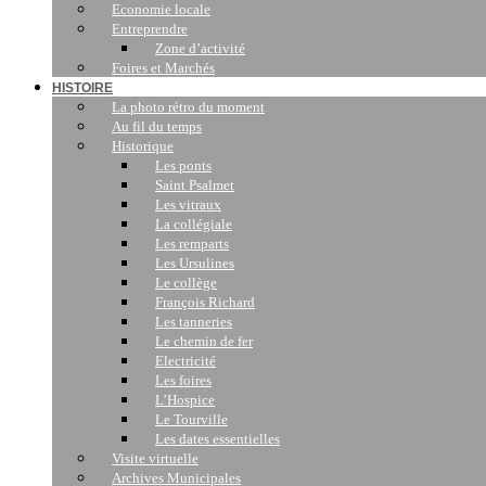
Economie locale
Entreprendre
Zone d’activité
Foires et Marchés
HISTOIRE
La photo rétro du moment
Au fil du temps
Historique
Les ponts
Saint Psalmet
Les vitraux
La collégiale
Les remparts
Les Ursulines
Le collège
François Richard
Les tanneries
Le chemin de fer
Electricité
Les foires
L’Hospice
Le Tourville
Les dates essentielles
Visite virtuelle
Archives Municipales