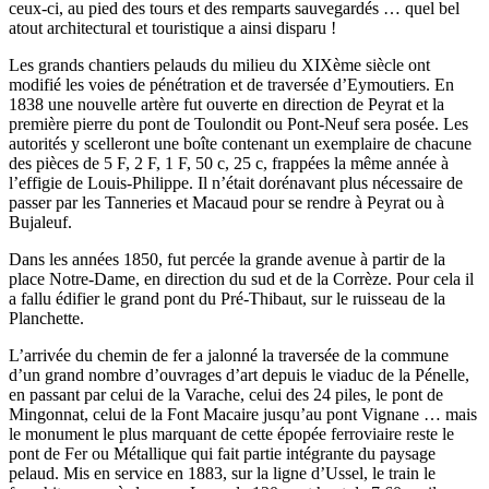
ceux-ci, au pied des tours et des remparts sauvegardés … quel bel
atout architectural et touristique a ainsi disparu !
Les grands chantiers pelauds du milieu du XIXème siècle ont
modifié les voies de pénétration et de traversée d’Eymoutiers. En
1838 une nouvelle artère fut ouverte en direction de Peyrat et la
première pierre du pont de Toulondit ou Pont-Neuf sera posée. Les
autorités y scelleront une boîte contenant un exemplaire de chacune
des pièces de 5 F, 2 F, 1 F, 50 c, 25 c, frappées la même année à
l’effigie de Louis-Philippe. Il n’était dorénavant plus nécessaire de
passer par les Tanneries et Macaud pour se rendre à Peyrat ou à
Bujaleuf.
Dans les années 1850, fut percée la grande avenue à partir de la
place Notre-Dame, en direction du sud et de la Corrèze. Pour cela il
a fallu édifier le grand pont du Pré-Thibaut, sur le ruisseau de la
Planchette.
L’arrivée du chemin de fer a jalonné la traversée de la commune
d’un grand nombre d’ouvrages d’art depuis le viaduc de la Pénelle,
en passant par celui de la Varache, celui des 24 piles, le pont de
Mingonnat, celui de la Font Macaire jusqu’au pont Vignane … mais
le monument le plus marquant de cette épopée ferroviaire reste le
pont de Fer ou Métallique qui fait partie intégrante du paysage
pelaud. Mis en service en 1883, sur la ligne d’Ussel, le train le