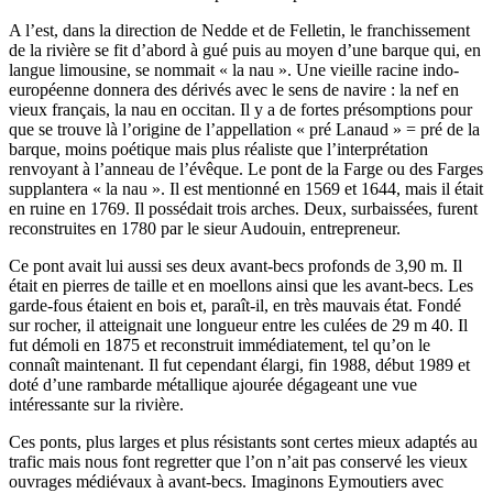
A l’est, dans la direction de Nedde et de Felletin, le franchissement
de la rivière se fit d’abord à gué puis au moyen d’une barque qui, en
langue limousine, se nommait « la nau ». Une vieille racine indo-
européenne donnera des dérivés avec le sens de navire : la nef en
vieux français, la nau en occitan. Il y a de fortes présomptions pour
que se trouve là l’origine de l’appellation « pré Lanaud » = pré de la
barque, moins poétique mais plus réaliste que l’interprétation
renvoyant à l’anneau de l’évêque. Le pont de la Farge ou des Farges
supplantera « la nau ». Il est mentionné en 1569 et 1644, mais il était
en ruine en 1769. Il possédait trois arches. Deux, surbaissées, furent
reconstruites en 1780 par le sieur Audouin, entrepreneur.
Ce pont avait lui aussi ses deux avant-becs profonds de 3,90 m. Il
était en pierres de taille et en moellons ainsi que les avant-becs. Les
garde-fous étaient en bois et, paraît-il, en très mauvais état. Fondé
sur rocher, il atteignait une longueur entre les culées de 29 m 40. Il
fut démoli en 1875 et reconstruit immédiatement, tel qu’on le
connaît maintenant. Il fut cependant élargi, fin 1988, début 1989 et
doté d’une rambarde métallique ajourée dégageant une vue
intéressante sur la rivière.
Ces ponts, plus larges et plus résistants sont certes mieux adaptés au
trafic mais nous font regretter que l’on n’ait pas conservé les vieux
ouvrages médiévaux à avant-becs. Imaginons Eymoutiers avec