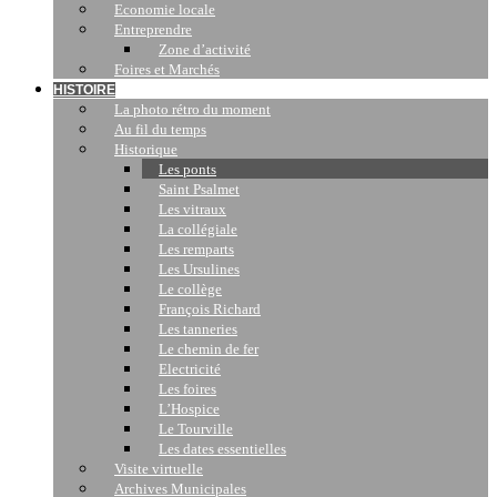
Economie locale
Entreprendre
Zone d’activité
Foires et Marchés
HISTOIRE
La photo rétro du moment
Au fil du temps
Historique
Les ponts
Saint Psalmet
Les vitraux
La collégiale
Les remparts
Les Ursulines
Le collège
François Richard
Les tanneries
Le chemin de fer
Electricité
Les foires
L’Hospice
Le Tourville
Les dates essentielles
Visite virtuelle
Archives Municipales