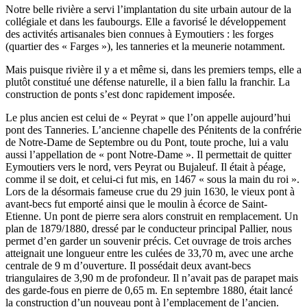
Notre belle rivière a servi l’implantation du site urbain autour de la
collégiale et dans les faubourgs. Elle a favorisé le développement
des activités artisanales bien connues à Eymoutiers : les forges
(quartier des « Farges »), les tanneries et la meunerie notamment.
Mais puisque rivière il y a et même si, dans les premiers temps, elle a
plutôt constitué une défense naturelle, il a bien fallu la franchir. La
construction de ponts s’est donc rapidement imposée.
Le plus ancien est celui de « Peyrat » que l’on appelle aujourd’hui
pont des Tanneries. L’ancienne chapelle des Pénitents de la confrérie
de Notre-Dame de Septembre ou du Pont, toute proche, lui a valu
aussi l’appellation de « pont Notre-Dame ». Il permettait de quitter
Eymoutiers vers le nord, vers Peyrat ou Bujaleuf. Il était à péage,
comme il se doit, et celui-ci fut mis, en 1467 « sous la main du roi ».
Lors de la désormais fameuse crue du 29 juin 1630, le vieux pont à
avant-becs fut emporté ainsi que le moulin à écorce de Saint-
Etienne. Un pont de pierre sera alors construit en remplacement. Un
plan de 1879/1880, dressé par le conducteur principal Pallier, nous
permet d’en garder un souvenir précis. Cet ouvrage de trois arches
atteignait une longueur entre les culées de 33,70 m, avec une arche
centrale de 9 m d’ouverture. Il possédait deux avant-becs
triangulaires de 3,90 m de profondeur. Il n’avait pas de parapet mais
des garde-fous en pierre de 0,65 m. En septembre 1880, était lancé
la construction d’un nouveau pont à l’emplacement de l’ancien.