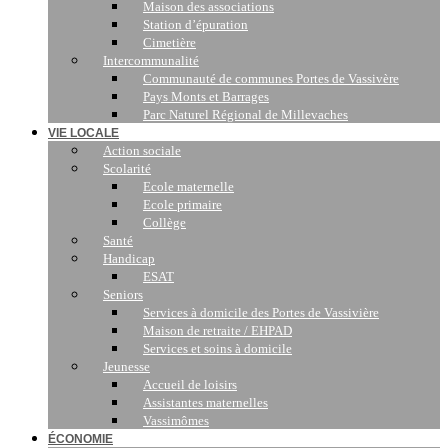
Maison des associations
Station d’épuration
Cimetière
Intercommunalité
Communauté de communes Portes de Vassivère
Pays Monts et Barrages
Parc Naturel Régional de Millevaches
VIE LOCALE
Action sociale
Scolarité
Ecole maternelle
Ecole primaire
Collège
Santé
Handicap
ESAT
Seniors
Services à domicile des Portes de Vassivière
Maison de retraite / EHPAD
Services et soins à domicile
Jeunesse
Accueil de loisirs
Assistantes maternelles
Vassimômes
ÉCONOMIE