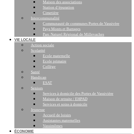
Maison des associations
Station d’épuration
Cimetière
Intercommunalité
Communauté de communes Portes de Vassivère
Pays Monts et Barrages
Parc Naturel Régional de Millevaches
VIE LOCALE
Action sociale
Scolarité
Ecole maternelle
Ecole primaire
Collège
Santé
Handicap
ESAT
Seniors
Services à domicile des Portes de Vassivière
Maison de retraite / EHPAD
Services et soins à domicile
Jeunesse
Accueil de loisirs
Assistantes maternelles
Vassimômes
ÉCONOMIE