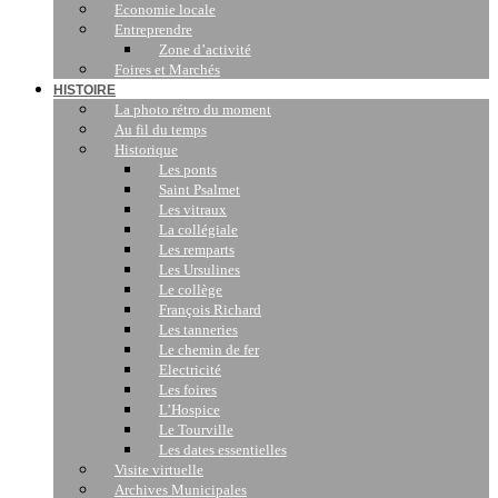
Economie locale
Entreprendre
Zone d’activité
Foires et Marchés
HISTOIRE
La photo rétro du moment
Au fil du temps
Historique
Les ponts
Saint Psalmet
Les vitraux
La collégiale
Les remparts
Les Ursulines
Le collège
François Richard
Les tanneries
Le chemin de fer
Electricité
Les foires
L’Hospice
Le Tourville
Les dates essentielles
Visite virtuelle
Archives Municipales