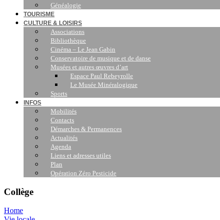
Généalogie
TOURISME
CULTURE & LOISIRS
Associations
Bibliothèque
Cinéma – Le Jean Gabin
Conservatoire de musique et de danse
Musées et autres œuvres d’art
Espace Paul Rebeyrolle
Le Musée Minéralogique
Sports
INFOS
Mobilités
Contacts
Démarches & Permanences
Actualités
Agenda
Liens et adresses utiles
Plan
Opération Zéro Pesticide
Collège
Home
Vie locale