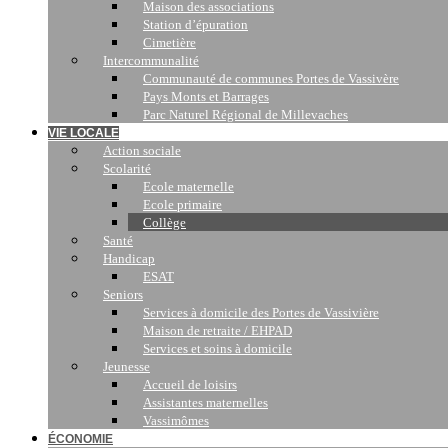
Maison des associations
Station d’épuration
Cimetière
Intercommunalité
Communauté de communes Portes de Vassivère
Pays Monts et Barrages
Parc Naturel Régional de Millevaches
VIE LOCALE
Action sociale
Scolarité
Ecole maternelle
Ecole primaire
Collège
Santé
Handicap
ESAT
Seniors
Services à domicile des Portes de Vassivière
Maison de retraite / EHPAD
Services et soins à domicile
Jeunesse
Accueil de loisirs
Assistantes maternelles
Vassimômes
ÉCONOMIE