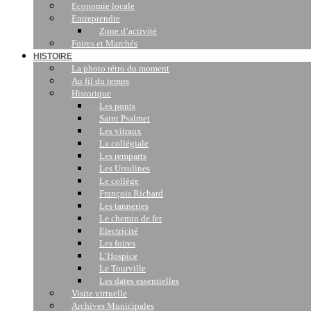
Economie locale
Entreprendre
Zone d’activité
Foires et Marchés
HISTOIRE
La photo rétro du moment
Au fil du temps
Historique
Les ponts
Saint Psalmet
Les vitraux
La collégiale
Les remparts
Les Ursulines
Le collège
François Richard
Les tanneries
Le chemin de fer
Electricité
Les foires
L’Hospice
Le Tourville
Les dates essentielles
Visite virtuelle
Archives Municipales