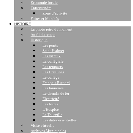
Economie locale
Entreprendre
Zone d’activité
Foires et Marchés
HISTOIRE
La photo rétro du moment
Au fil du temps
Historique
Les ponts
Saint Psalmet
Les vitraux
La collégiale
Les remparts
Les Ursulines
Le collège
François Richard
Les tanneries
Le chemin de fer
Electricité
Les foires
L’Hospice
Le Tourville
Les dates essentielles
Visite virtuelle
Archives Municipales