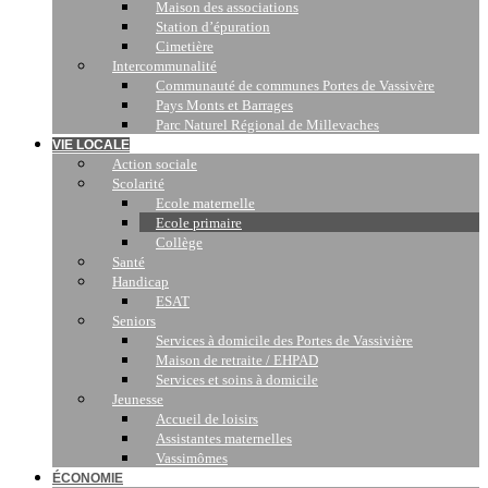
Maison des associations
Station d’épuration
Cimetière
Intercommunalité
Communauté de communes Portes de Vassivère
Pays Monts et Barrages
Parc Naturel Régional de Millevaches
VIE LOCALE
Action sociale
Scolarité
Ecole maternelle
Ecole primaire
Collège
Santé
Handicap
ESAT
Seniors
Services à domicile des Portes de Vassivière
Maison de retraite / EHPAD
Services et soins à domicile
Jeunesse
Accueil de loisirs
Assistantes maternelles
Vassimômes
ÉCONOMIE