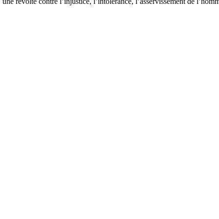
 une révolte contre l’injustice, l’intolérance, l’asservissement de l’hom