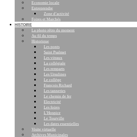
Economie locale
Entreprendre
Zone d’activité
Foires et Marchés
HISTOIRE
La photo rétro du moment
Au fil du temps
Historique
Les ponts
Saint Psalmet
Les vitraux
La collégiale
Les remparts
Les Ursulines
Le collège
François Richard
Les tanneries
Le chemin de fer
Electricité
Les foires
L’Hospice
Le Tourville
Les dates essentielles
Visite virtuelle
Archives Municipales