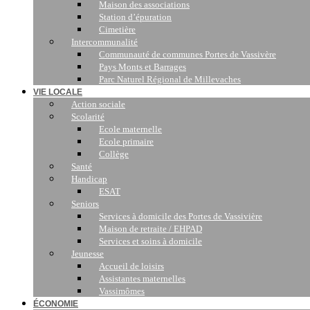
Maison des associations
Station d’épuration
Cimetière
Intercommunalité
Communauté de communes Portes de Vassivère
Pays Monts et Barrages
Parc Naturel Régional de Millevaches
VIE LOCALE
Action sociale
Scolarité
Ecole maternelle
Ecole primaire
Collège
Santé
Handicap
ESAT
Seniors
Services à domicile des Portes de Vassivière
Maison de retraite / EHPAD
Services et soins à domicile
Jeunesse
Accueil de loisirs
Assistantes maternelles
Vassimômes
ÉCONOMIE