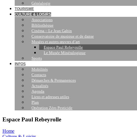
Généalogie
TOURISME
CULTURE & LOISIRS
Associations
Bibliothèque
Cinéma – Le Jean Gabin
Conservatoire de musique et de danse
Musées et autres œuvres d’art
Espace Paul Rebeyrolle
Le Musée Minéralogique
Sports
INFOS
Mobilités
Contacts
Démarches & Permanences
Actualités
Agenda
Liens et adresses utiles
Plan
Opération Zéro Pesticide
Espace Paul Rebeyrolle
Home
Culture & Loisirs