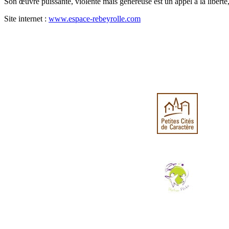
Son œuvre puissante, violente mais généreuse est un appel à la liberté,
Site internet :
www.espace-rebeyrolle.com