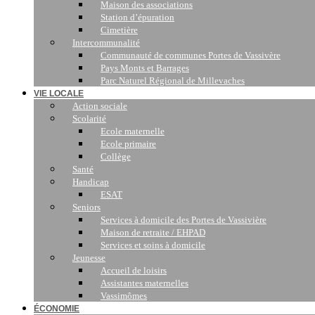
Maison des associations
Station d’épuration
Cimetière
Intercommunalité
Communauté de communes Portes de Vassivère
Pays Monts et Barrages
Parc Naturel Régional de Millevaches
VIE LOCALE
Action sociale
Scolarité
Ecole maternelle
Ecole primaire
Collège
Santé
Handicap
ESAT
Seniors
Services à domicile des Portes de Vassivière
Maison de retraite / EHPAD
Services et soins à domicile
Jeunesse
Accueil de loisirs
Assistantes maternelles
Vassimômes
ÉCONOMIE