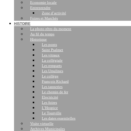
Economie locale
Entreprendre
Zone d’activité
Foires et Marchés
HISTOIRE
La photo rétro du moment
Au fil du temps
Historique
Les ponts
Saint Psalmet
Les vitraux
La collégiale
Les remparts
Les Ursulines
Le collège
François Richard
Les tanneries
Le chemin de fer
Electricité
Les foires
L’Hospice
Le Tourville
Les dates essentielles
Visite virtuelle
Archives Municipales