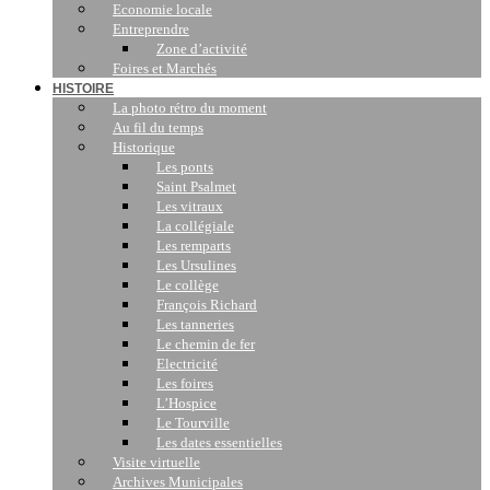
Economie locale
Entreprendre
Zone d’activité
Foires et Marchés
HISTOIRE
La photo rétro du moment
Au fil du temps
Historique
Les ponts
Saint Psalmet
Les vitraux
La collégiale
Les remparts
Les Ursulines
Le collège
François Richard
Les tanneries
Le chemin de fer
Electricité
Les foires
L’Hospice
Le Tourville
Les dates essentielles
Visite virtuelle
Archives Municipales