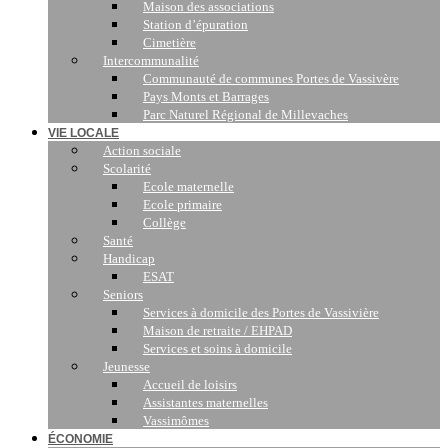
Maison des associations
Station d’épuration
Cimetière
Intercommunalité
Communauté de communes Portes de Vassivère
Pays Monts et Barrages
Parc Naturel Régional de Millevaches
VIE LOCALE
Action sociale
Scolarité
Ecole maternelle
Ecole primaire
Collège
Santé
Handicap
ESAT
Seniors
Services à domicile des Portes de Vassivière
Maison de retraite / EHPAD
Services et soins à domicile
Jeunesse
Accueil de loisirs
Assistantes maternelles
Vassimômes
ÉCONOMIE