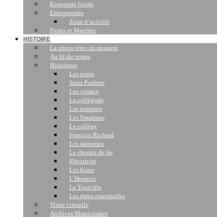
Economie locale
Entreprendre
Zone d’activité
Foires et Marchés
HISTOIRE
La photo rétro du moment
Au fil du temps
Historique
Les ponts
Saint Psalmet
Les vitraux
La collégiale
Les remparts
Les Ursulines
Le collège
François Richard
Les tanneries
Le chemin de fer
Electricité
Les foires
L’Hospice
Le Tourville
Les dates essentielles
Visite virtuelle
Archives Municipales