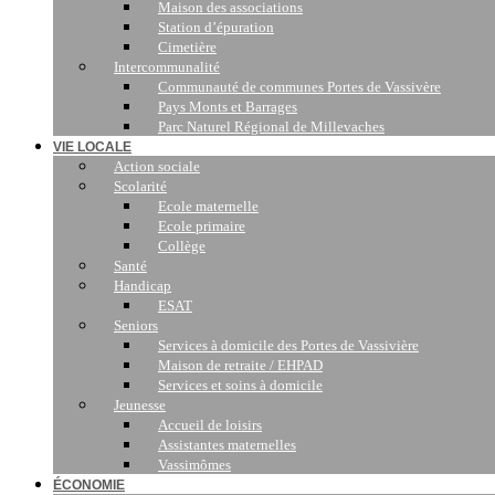
Maison des associations
Station d’épuration
Cimetière
Intercommunalité
Communauté de communes Portes de Vassivère
Pays Monts et Barrages
Parc Naturel Régional de Millevaches
VIE LOCALE
Action sociale
Scolarité
Ecole maternelle
Ecole primaire
Collège
Santé
Handicap
ESAT
Seniors
Services à domicile des Portes de Vassivière
Maison de retraite / EHPAD
Services et soins à domicile
Jeunesse
Accueil de loisirs
Assistantes maternelles
Vassimômes
ÉCONOMIE