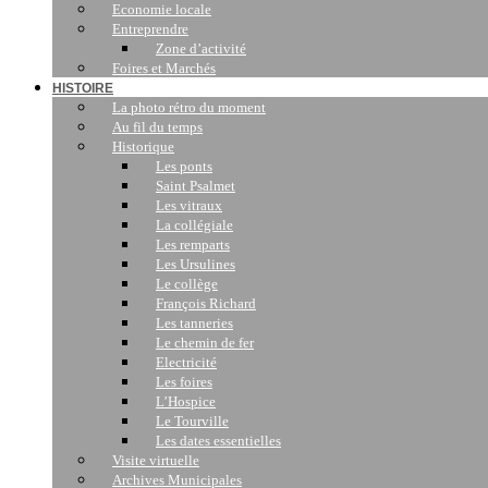
Economie locale
Entreprendre
Zone d’activité
Foires et Marchés
HISTOIRE
La photo rétro du moment
Au fil du temps
Historique
Les ponts
Saint Psalmet
Les vitraux
La collégiale
Les remparts
Les Ursulines
Le collège
François Richard
Les tanneries
Le chemin de fer
Electricité
Les foires
L’Hospice
Le Tourville
Les dates essentielles
Visite virtuelle
Archives Municipales