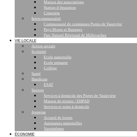
Maison des associations
Station d’épuration
Cimetière
Intercommunalité
Communauté de communes Portes de Vassivère
Pays Monts et Barrages
Parc Naturel Régional de Millevaches
VIE LOCALE
Action sociale
Scolarité
Ecole maternelle
Ecole primaire
Collège
Santé
Handicap
ESAT
Seniors
Services à domicile des Portes de Vassivière
Maison de retraite / EHPAD
Services et soins à domicile
Jeunesse
Accueil de loisirs
Assistantes maternelles
Vassimômes
ÉCONOMIE