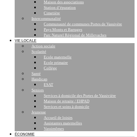
Maison des associations
Station d’épuration
Cimetière
Intercommunalité
Communauté de communes Portes de Vassivère
Pays Monts et Barrages
Parc Naturel Régional de Millevaches
VIE LOCALE
Action sociale
Scolarité
Ecole maternelle
Ecole primaire
Collège
Santé
Handicap
ESAT
Seniors
Services à domicile des Portes de Vassivière
Maison de retraite / EHPAD
Services et soins à domicile
Jeunesse
Accueil de loisirs
Assistantes maternelles
Vassimômes
ÉCONOMIE