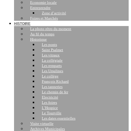
Economie locale
Entreprendre
Zone d’activité
Foires et Marchés
HISTOIRE
La photo rétro du moment
Au fil du temps
Historique
Les ponts
Saint Psalmet
Les vitraux
La collégiale
Les remparts
Les Ursulines
Le collège
François Richard
Les tanneries
Le chemin de fer
Electricité
Les foires
L’Hospice
Le Tourville
Les dates essentielles
Visite virtuelle
Archives Municipales