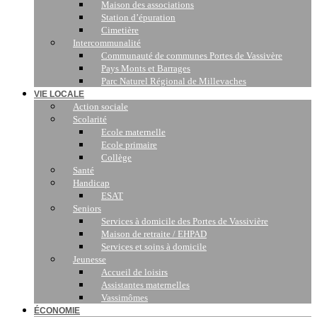
Maison des associations
Station d’épuration
Cimetière
Intercommunalité
Communauté de communes Portes de Vassivère
Pays Monts et Barrages
Parc Naturel Régional de Millevaches
VIE LOCALE
Action sociale
Scolarité
Ecole maternelle
Ecole primaire
Collège
Santé
Handicap
ESAT
Seniors
Services à domicile des Portes de Vassivière
Maison de retraite / EHPAD
Services et soins à domicile
Jeunesse
Accueil de loisirs
Assistantes maternelles
Vassimômes
ÉCONOMIE