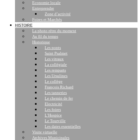
Economie locale
Entreprendre
Zone d’activité
Foires et Marchés
HISTOIRE
La photo rétro du moment
Au fil du temps
Historique
Les ponts
Saint Psalmet
Les vitraux
La collégiale
Les remparts
Les Ursulines
Le collège
François Richard
Les tanneries
Le chemin de fer
Electricité
Les foires
L’Hospice
Le Tourville
Les dates essentielles
Visite virtuelle
Archives Municipales