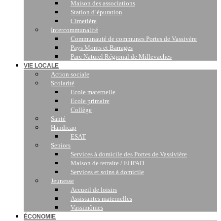
Maison des associations
Station d’épuration
Cimetière
Intercommunalité
Communauté de communes Portes de Vassivère
Pays Monts et Barrages
Parc Naturel Régional de Millevaches
VIE LOCALE
Action sociale
Scolarité
Ecole maternelle
Ecole primaire
Collège
Santé
Handicap
ESAT
Seniors
Services à domicile des Portes de Vassivière
Maison de retraite / EHPAD
Services et soins à domicile
Jeunesse
Accueil de loisirs
Assistantes maternelles
Vassimômes
ÉCONOMIE