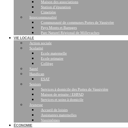
Maison des associations
Station d’épuration
Cimetière
Intercommunalité
Communauté de communes Portes de Vassivère
Pays Monts et Barrages
Parc Naturel Régional de Millevaches
VIE LOCALE
Action sociale
Scolarité
Ecole maternelle
Ecole primaire
Collège
Santé
Handicap
ESAT
Seniors
Services à domicile des Portes de Vassivière
Maison de retraite / EHPAD
Services et soins à domicile
Jeunesse
Accueil de loisirs
Assistantes maternelles
Vassimômes
ÉCONOMIE