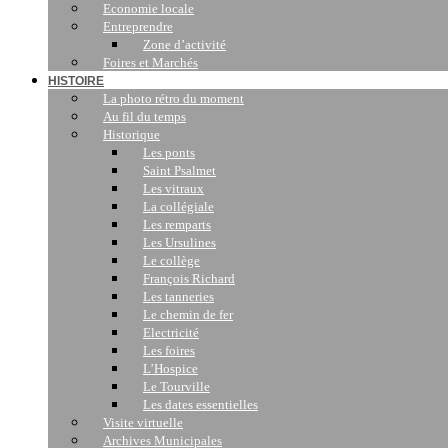
Economie locale
Entreprendre
Zone d’activité
Foires et Marchés
HISTOIRE
La photo rétro du moment
Au fil du temps
Historique
Les ponts
Saint Psalmet
Les vitraux
La collégiale
Les remparts
Les Ursulines
Le collège
François Richard
Les tanneries
Le chemin de fer
Electricité
Les foires
L’Hospice
Le Tourville
Les dates essentielles
Visite virtuelle
Archives Municipales