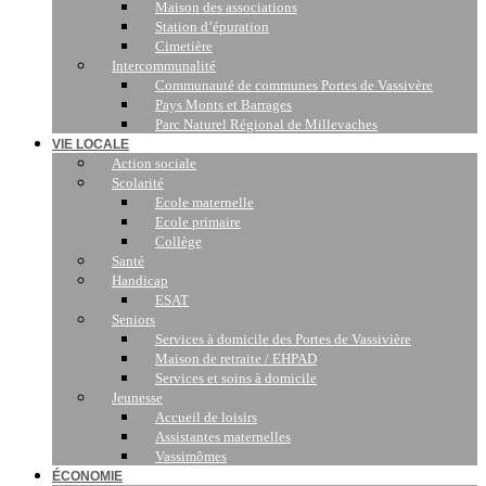
Maison des associations
Station d’épuration
Cimetière
Intercommunalité
Communauté de communes Portes de Vassivère
Pays Monts et Barrages
Parc Naturel Régional de Millevaches
VIE LOCALE
Action sociale
Scolarité
Ecole maternelle
Ecole primaire
Collège
Santé
Handicap
ESAT
Seniors
Services à domicile des Portes de Vassivière
Maison de retraite / EHPAD
Services et soins à domicile
Jeunesse
Accueil de loisirs
Assistantes maternelles
Vassimômes
ÉCONOMIE