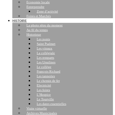
Economie locale
Entreprendre
Zone d’activité
Foires et Marchés
HISTOIRE
La photo rétro du moment
Au fil du temps
Historique
Les ponts
Saint Psalmet
Les vitraux
La collégiale
Les remparts
Les Ursulines
Le collège
François Richard
Les tanneries
Le chemin de fer
Electricité
Les foires
L’Hospice
Le Tourville
Les dates essentielles
Visite virtuelle
Archives Municipales