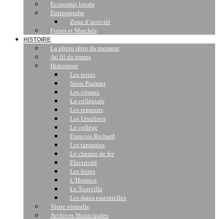
Economie locale
Entreprendre
Zone d’activité
Foires et Marchés
HISTOIRE
La photo rétro du moment
Au fil du temps
Historique
Les ponts
Saint Psalmet
Les vitraux
La collégiale
Les remparts
Les Ursulines
Le collège
François Richard
Les tanneries
Le chemin de fer
Electricité
Les foires
L’Hospice
Le Tourville
Les dates essentielles
Visite virtuelle
Archives Municipales