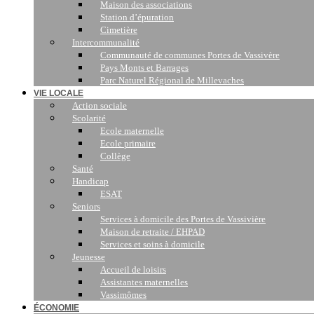
Maison des associations
Station d’épuration
Cimetière
Intercommunalité
Communauté de communes Portes de Vassivère
Pays Monts et Barrages
Parc Naturel Régional de Millevaches
VIE LOCALE
Action sociale
Scolarité
Ecole maternelle
Ecole primaire
Collège
Santé
Handicap
ESAT
Seniors
Services à domicile des Portes de Vassivière
Maison de retraite / EHPAD
Services et soins à domicile
Jeunesse
Accueil de loisirs
Assistantes maternelles
Vassimômes
ÉCONOMIE