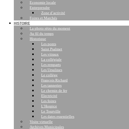
Economie locale
Entreprendre
Zone d’activité
Foires et Marchés
HISTOIRE
La photo rétro du moment
Au fil du temps
Historique
Les ponts
Saint Psalmet
Les vitraux
La collégiale
Les remparts
Les Ursulines
Le collège
François Richard
Les tanneries
Le chemin de fer
Electricité
Les foires
L’Hospice
Le Tourville
Les dates essentielles
Visite virtuelle
Archives Municipales