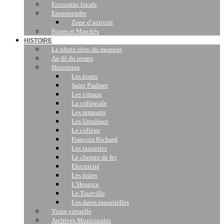
Economie locale
Entreprendre
Zone d’activité
Foires et Marchés
HISTOIRE
La photo rétro du moment
Au fil du temps
Historique
Les ponts
Saint Psalmet
Les vitraux
La collégiale
Les remparts
Les Ursulines
Le collège
François Richard
Les tanneries
Le chemin de fer
Electricité
Les foires
L’Hospice
Le Tourville
Les dates essentielles
Visite virtuelle
Archives Municipales