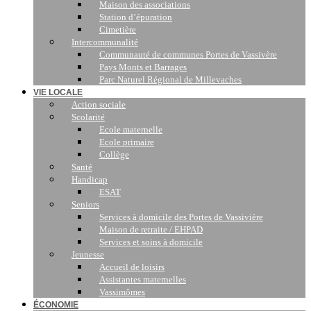
Maison des associations
Station d’épuration
Cimetière
Intercommunalité
Communauté de communes Portes de Vassivère
Pays Monts et Barrages
Parc Naturel Régional de Millevaches
VIE LOCALE
Action sociale
Scolarité
Ecole maternelle
Ecole primaire
Collège
Santé
Handicap
ESAT
Seniors
Services à domicile des Portes de Vassivière
Maison de retraite / EHPAD
Services et soins à domicile
Jeunesse
Accueil de loisirs
Assistantes maternelles
Vassimômes
ÉCONOMIE