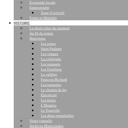
Economie locale
Entreprendre
Zone d’activité
Foires et Marchés
HISTOIRE
La photo rétro du moment
Au fil du temps
Historique
Les ponts
Saint Psalmet
Les vitraux
La collégiale
Les remparts
Les Ursulines
Le collège
François Richard
Les tanneries
Le chemin de fer
Electricité
Les foires
L’Hospice
Le Tourville
Les dates essentielles
Visite virtuelle
Archives Municipales