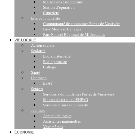
Maison des associations
Station d’épuration
Cimetière
Intercommunalité
Communauté de communes Portes de Vassivère
Pays Monts et Barrages
Parc Naturel Régional de Millevaches
VIE LOCALE
Action sociale
Scolarité
Ecole maternelle
Ecole primaire
Collège
Santé
Handicap
ESAT
Seniors
Services à domicile des Portes de Vassivière
Maison de retraite / EHPAD
Services et soins à domicile
Jeunesse
Accueil de loisirs
Assistantes maternelles
Vassimômes
ÉCONOMIE